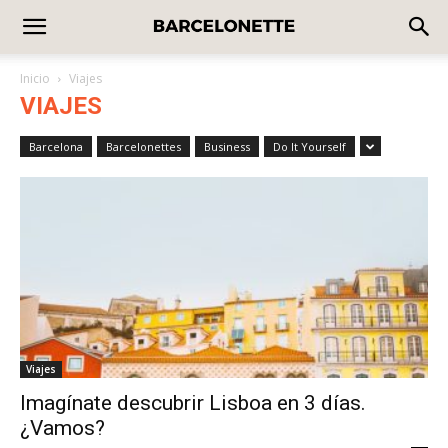
Inicio
Viajes
VIAJES
Barcelona
Barcelonettes
Business
Do It Yourself
Viajes
Imagínate descubrir Lisboa en 3 días.
¿Vamos?