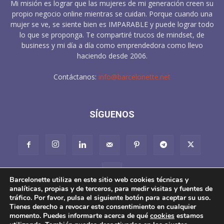
Mi misión es lograr que las mujeres de mi generación creen su
propio negocio online mientras se cuidan. Porque cuando una
mujer se ve, se siente bien es IMPARABLE y puede lograr todo
lo que se proponga. Te compartiré trucos de mindset, de
business y mi día a día como emprendedora como llevo
haciendo desde 2006.
Contáctanos:
info@barcelonette.net
SÍGUENOS
Barcelonette utiliza en este sitio web cookies técnicas y
analíticas, propias y de terceros, para medir visitas y fuentes de
tráfico. Por favor, pulsa el siguiente botón para aceptar su uso.
Tienes derecho a revocar este consentimiento en cualquier
About
Aviso Legal
Pol. Cookies
Condiciones de Venta
momento. Puedes informarte acerca de qué
cookies
estamos
Pol. Privacidad en redes sociales