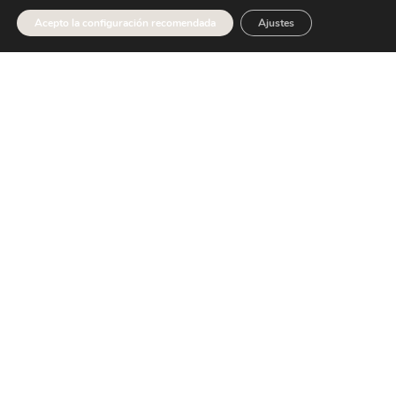
Acepto la configuración recomendada
Ajustes
Moda
Cómo organizar tu fondo de armario
perfecto para que no te...
1
Lifestyle
Yakumanka, para fans del peruano en