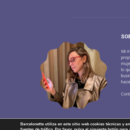
SO
Mi m
prop
muje
lo q
busi
haci
Cont
Barcelonette utiliza en este sitio web cookies técnicas y ana
fuentes de tráfico. Por favor, pulsa el siguiente botón para
About
Aviso Lega