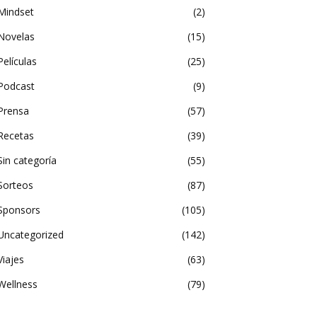
Mindset
2
Novelas
15
Películas
25
Podcast
9
Prensa
57
Recetas
39
Sin categoría
55
Sorteos
87
Sponsors
105
Uncategorized
142
Viajes
63
Wellness
79