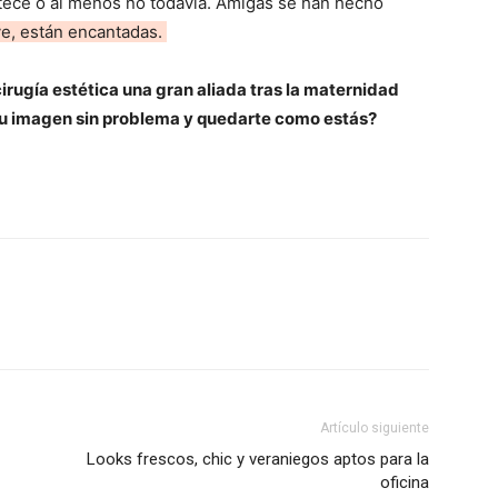
tece o al menos no todavía. Amigas se han hecho
e, están encantadas.
irugía estética una gran aliada tras la maternidad
 tu imagen sin problema y quedarte como estás?
Artículo siguiente
Looks frescos, chic y veraniegos aptos para la
oficina