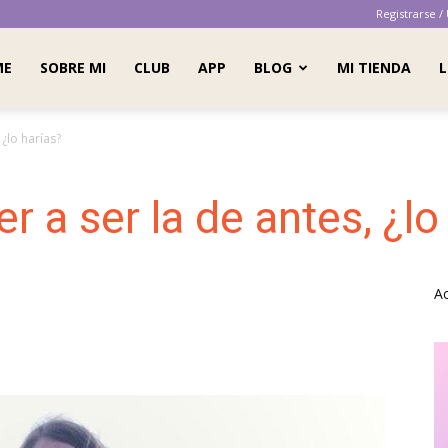
Registrarse /
ME
SOBRE MI
CLUB
APP
BLOG
MI TIENDA
L
 ¿lo harías?
er a ser la de antes, ¿l
A