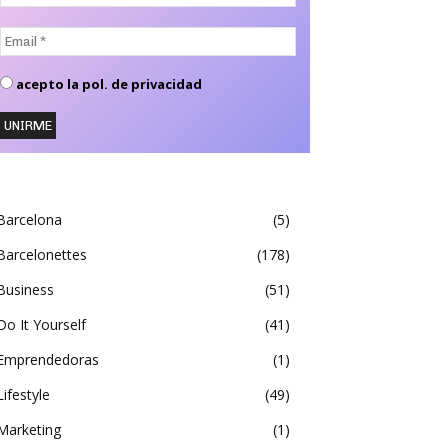
Email
*
acepto la pol. de privacidad
Barcelona
5
Barcelonettes
178
Business
51
Do It Yourself
41
Emprendedoras
1
Lifestyle
49
Marketing
1