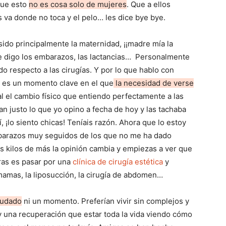
que esto
no es cosa solo de mujeres
. Que a ellos
s va donde no toca y el pelo… les dice bye bye.
ido principalmente la maternidad, ¡¡madre mía la
 te digo los embarazos, las lactancias… Personalmente
o respecto a las cirugías. Y por lo que hablo con
ca es un momento clave en el que
la necesidad de verse
l el cambio físico que entiendo perfectamente a las
usto lo que yo opino a fecha de hoy y las tachaba
¡lo siento chicas! Teníais razón. Ahora que lo estoy
barazos muy seguidos de los que no me ha dado
s kilos de más la opinión cambia y empiezas a ver que
eras es pasar por una
clínica de cirugía estética
y
mamas, la liposucción, la cirugía de abdomen…
dudado
ni un momento. Preferían vivir sin complejos y
y una recuperación que estar toda la vida viendo cómo