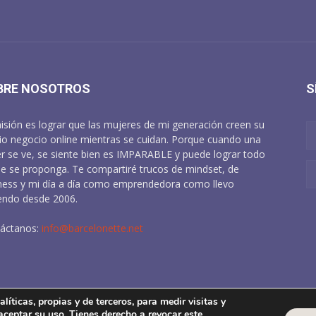
BRE NOSOTROS
S
isión es lograr que las mujeres de mi generación creen su
io negocio online mientras se cuidan. Porque cuando una
r se ve, se siente bien es IMPARABLE y puede lograr todo
ue se proponga. Te compartiré trucos de mindset, de
ness y mi día a día como emprendedora como llevo
endo desde 2006.
áctanos:
info@barcelonette.net
líticas, propias y de terceros, para medir visitas y
 aceptar su uso. Tienes derecho a revocar este
l
Pol. Cookies
Condiciones de Venta
Pol. Privacidad en redes sociales