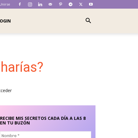
 Unirse
OGIN
o harías?
cceder
RECIBE MIS SECRETOS CADA DÍA A LAS 8
EN TU BUZÓN
Nombre
*