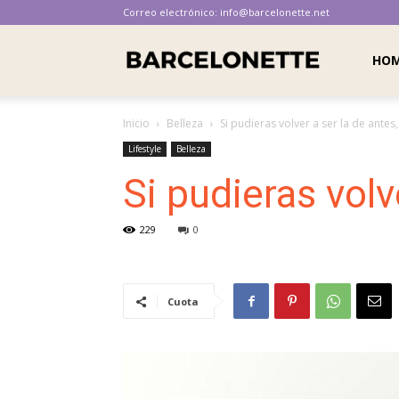
Correo electrónico:
info@barcelonette.net
Barcelonette
HO
Inicio
Belleza
Si pudieras volver a ser la de antes,
Lifestyle
Belleza
Si pudieras volv
229
0
Cuota