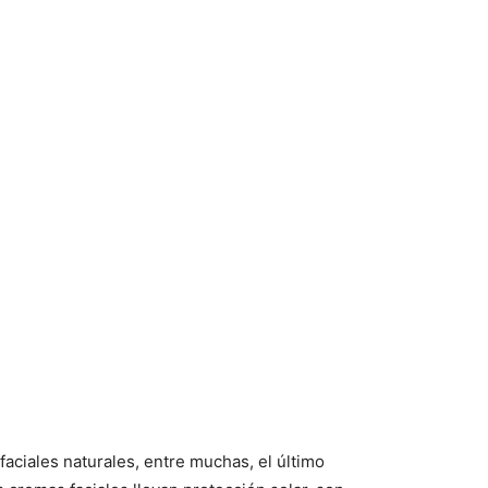
aciales naturales, entre muchas, el último
 cremas faciales llevan protección solar, son
rugas unas líneas de expresión menos definidas, pero
ones de productos, para el cabello, bebés, cremas
e cada mujer es un mundo, y tengo amigas a las que
o. Más recomendable en invierno que en verano, pero