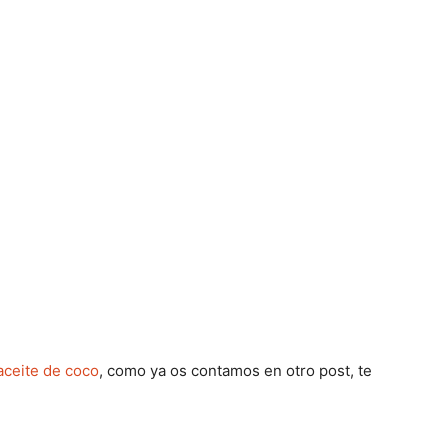
ue probamos hace poco en este post
. Deja el pelo fino,
de coco y argán prensados a mano. Y huele hhmmm..