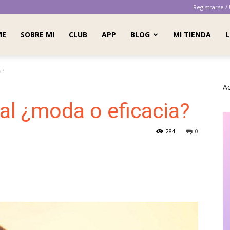
Registrarse /
ME
SOBRE MI
CLUB
APP
BLOG
MI TIENDA
L
a?
A
al ¿moda o eficacia?
284
0