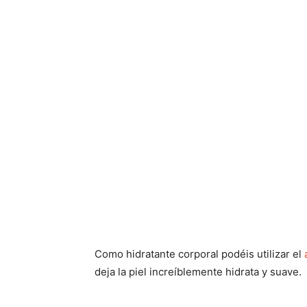
PELO
El champú de Aura Botánica de Kérastase
q
suave y con movimiento. Utilizan aceites 