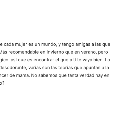
aceite de coco
, como ya os contamos en otro post, te