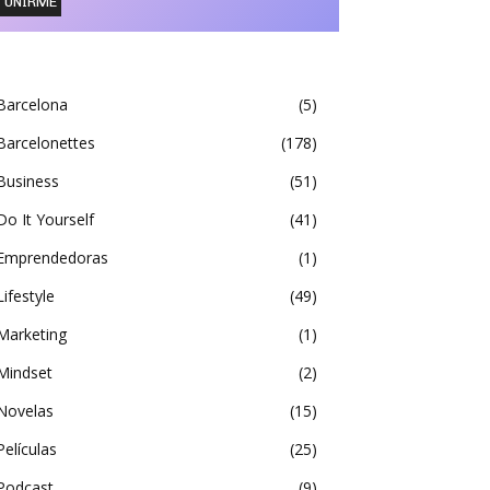
Barcelona
5
Barcelonettes
178
Business
51
Do It Yourself
41
Emprendedoras
1
Lifestyle
49
Marketing
1
Mindset
2
Novelas
15
Películas
25
Podcast
9