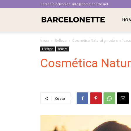
Correo electrónico:
info@barcelonette.net
Barcelonette
HO
Inicio
Belleza
Cosmética Natural ¿moda o eficaci
Lifestyle
Belleza
Cosmética Natur
Cuota