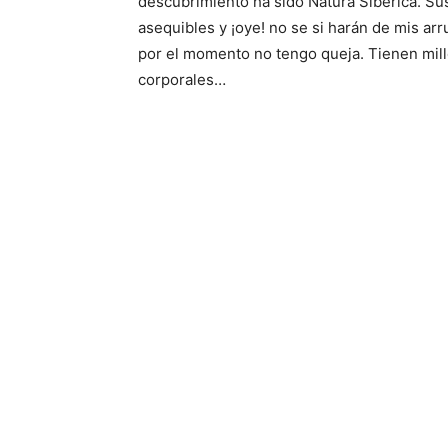
hay diferentes tipos de desodorantes ecológi
que si considero importante es el tema del 
posible relación de los parabenes con el 
esto, pero más vale prevenir que curar ¿o 