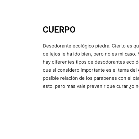
Como hidratante corporal podéis utilizar el
deja la piel increíblemente hidrata y suave.