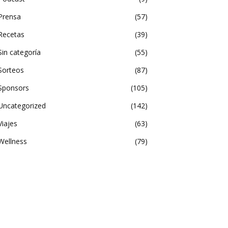
Prensa
57
Recetas
39
Sin categoría
55
Sorteos
87
Sponsors
105
Uncategorized
142
Viajes
63
Wellness
79