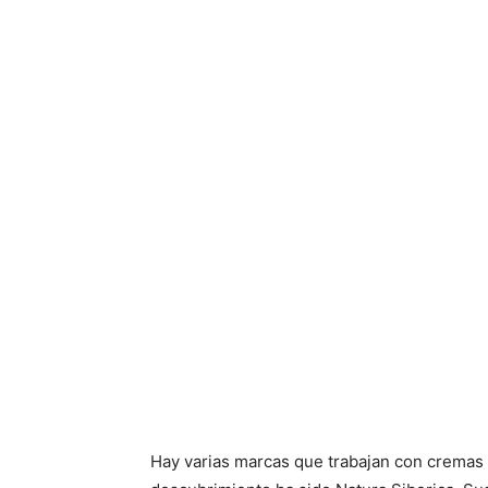
Hay varias marcas que trabajan con cremas f
descubrimiento ha sido Natura Siberica. Sus
asequibles y ¡oye! no se si harán de mis ar
por el momento no tengo queja. Tienen mill
corporales…
CUERPO
Desodorante ecológico piedra. Cierto es qu
de lejos le ha ido bien, pero no es mi cas