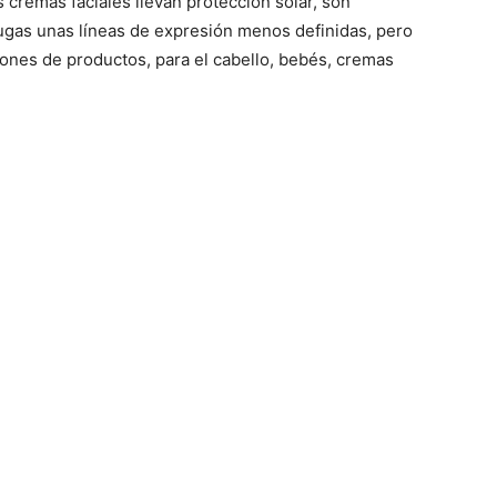
co, así que es encontrar el que a tí te vaya bien. Lo
desodorante, varias son las teorías que apuntan a la
cáncer de mama. No sabemos que tanta verdad hay en
no?