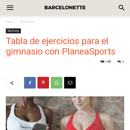
Inicio
Wellness
Wellness
Tabla de ejercicios para el
gimnasio con PlaneaSports
140
0