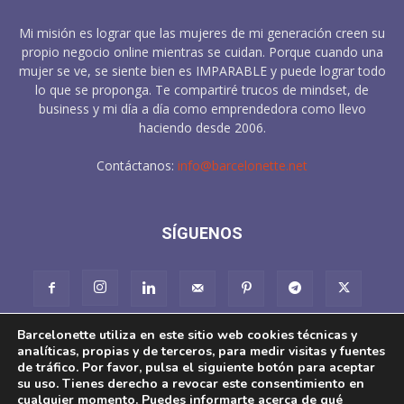
Mi misión es lograr que las mujeres de mi generación creen su
propio negocio online mientras se cuidan. Porque cuando una
mujer se ve, se siente bien es IMPARABLE y puede lograr todo
lo que se proponga. Te compartiré trucos de mindset, de
business y mi día a día como emprendedora como llevo
haciendo desde 2006.
Contáctanos:
info@barcelonette.net
SÍGUENOS
Barcelonette utiliza en este sitio web cookies técnicas y
analíticas, propias y de terceros, para medir visitas y fuentes
de tráfico. Por favor, pulsa el siguiente botón para aceptar
su uso. Tienes derecho a revocar este consentimiento en
cualquier momento. Puedes informarte acerca de qué