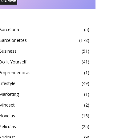
Barcelona
5
Barcelonettes
178
Business
51
Do It Yourself
41
Emprendedoras
1
Lifestyle
49
Marketing
1
Mindset
2
Novelas
15
Películas
25
Podcast
9