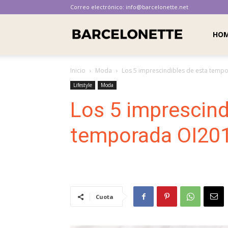
Correo electrónico:
info@barcelonette.net
Barcelonette
HO
Inicio
Moda
Los 5 imprescindibles de esta temp
Lifestyle
Moda
Los 5 imprescind
temporada OI20
Cuota