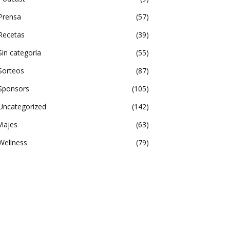
Prensa
57
Recetas
39
Sin categoría
55
Sorteos
87
Sponsors
105
Uncategorized
142
Viajes
63
Wellness
79