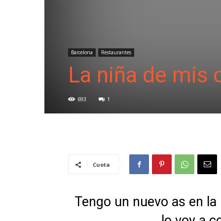
Barcelona
Restaurantes
La niña de mis 
693
1
Cuota
Tengo un nuevo as en la
lo voy a c