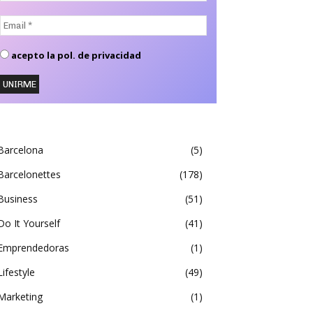
Email
*
acepto la pol. de privacidad
Barcelona
5
Barcelonettes
178
Business
51
Do It Yourself
41
Emprendedoras
1
Lifestyle
49
Marketing
1