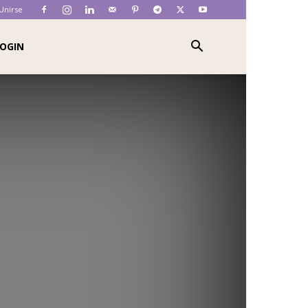
 Unirse
OGIN