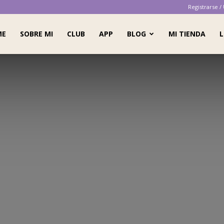
Registrarse /
ME
SOBRE MI
CLUB
APP
BLOG
MI TIENDA
L