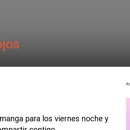
ojos
A
 manga para los viernes noche y
ompartir contigo.