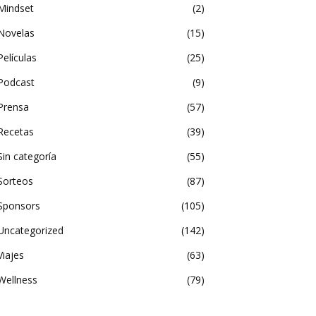
Mindset
2
Novelas
15
Películas
25
Podcast
9
Prensa
57
Recetas
39
Sin categoría
55
Sorteos
87
Sponsors
105
Uncategorized
142
Viajes
63
Wellness
79