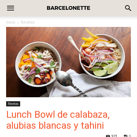
Inicio
Recetas
Recetas
Lunch Bowl de calabaza,
alubias blancas y tahini
973
0