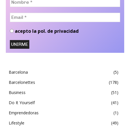
*
Email
*
acepto la pol. de privacidad
Barcelona
5
Barcelonettes
178
Business
51
Do It Yourself
41
Emprendedoras
1
Lifestyle
49