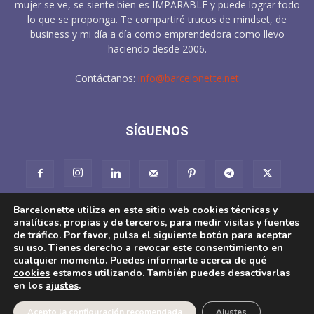
mujer se ve, se siente bien es IMPARABLE y puede lograr todo
lo que se proponga. Te compartiré trucos de mindset, de
business y mi día a día como emprendedora como llevo
haciendo desde 2006.
Contáctanos:
info@barcelonette.net
SÍGUENOS
Barcelonette utiliza en este sitio web cookies técnicas y
analíticas, propias y de terceros, para medir visitas y fuentes
de tráfico. Por favor, pulsa el siguiente botón para aceptar
su uso. Tienes derecho a revocar este consentimiento en
cualquier momento. Puedes informarte acerca de qué
About
Aviso Legal
Pol. Cookies
Condiciones de Venta
cookies
estamos utilizando. También puedes desactivarlas
Pol. Privacidad en redes sociales
en los
ajustes
.
Derecho de desistimiento, devolución y reclamación
Acepto la configuración recomendada
Ajustes