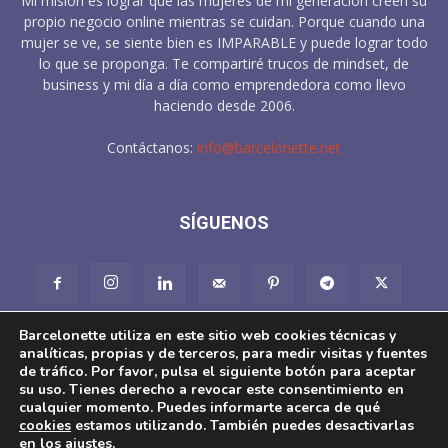
Mi misión es lograr que las mujeres de mi generación creen su
propio negocio online mientras se cuidan. Porque cuando una
mujer se ve, se siente bien es IMPARABLE y puede lograr todo
lo que se proponga. Te compartiré trucos de mindset, de
business y mi día a día como emprendedora como llevo
haciendo desde 2006.
Contáctanos:
info@barcelonette.net
SÍGUENOS
Barcelonette utiliza en este sitio web cookies técnicas y
analíticas, propias y de terceros, para medir visitas y fuentes
de tráfico. Por favor, pulsa el siguiente botón para aceptar
su uso. Tienes derecho a revocar este consentimiento en
cualquier momento. Puedes informarte acerca de qué
About
Aviso Legal
Pol. Cookies
Condiciones de Venta
cookies
estamos utilizando. También puedes desactivarlas
Pol. Privacidad en redes sociales
en los
ajustes
.