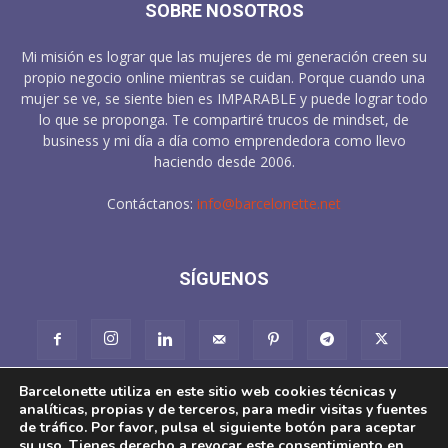
SOBRE NOSOTROS
Mi misión es lograr que las mujeres de mi generación creen su
propio negocio online mientras se cuidan. Porque cuando una
mujer se ve, se siente bien es IMPARABLE y puede lograr todo
lo que se proponga. Te compartiré trucos de mindset, de
business y mi día a día como emprendedora como llevo
haciendo desde 2006.
Contáctanos:
info@barcelonette.net
SÍGUENOS
Barcelonette utiliza en este sitio web cookies técnicas y
analíticas, propias y de terceros, para medir visitas y fuentes
de tráfico. Por favor, pulsa el siguiente botón para aceptar
su uso. Tienes derecho a revocar este consentimiento en