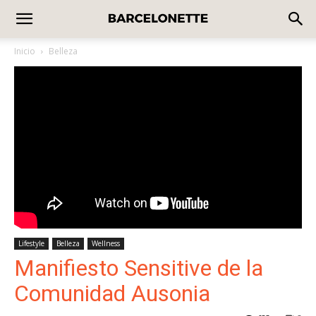
Inicio
Belleza
Lifestyle
Belleza
Wellness
Manifiesto Sensitive de la
Comunidad Ausonia