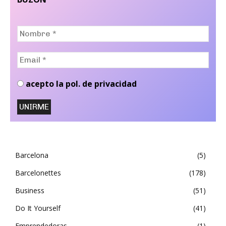
Nombre
*
Email
*
acepto la pol. de privacidad
Barcelona
5
Barcelonettes
178
Business
51
Do It Yourself
41
Emprendedoras
1