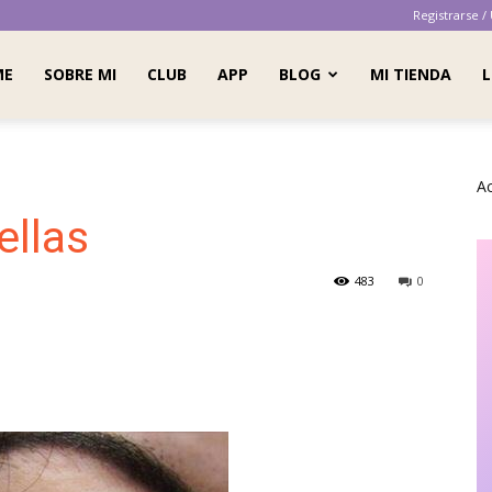
Registrarse /
ME
SOBRE MI
CLUB
APP
BLOG
MI TIENDA
L
A
ellas
483
0