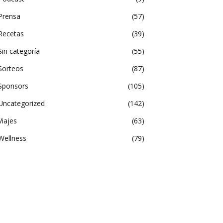
Prensa
57
Recetas
39
Sin categoría
55
Sorteos
87
Sponsors
105
Uncategorized
142
Viajes
63
Wellness
79