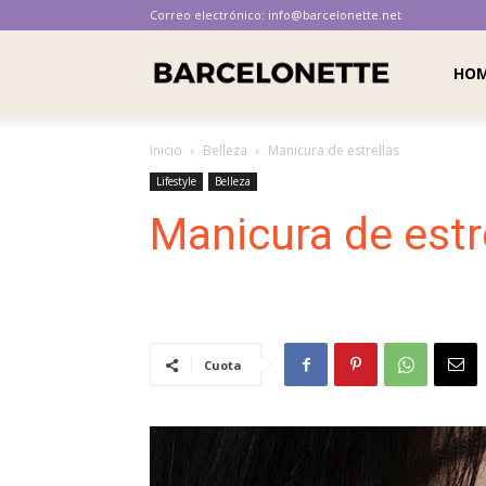
Correo electrónico:
info@barcelonette.net
Barcelonette
HO
Inicio
Belleza
Manicura de estrellas
Lifestyle
Belleza
Manicura de estr
Cuota