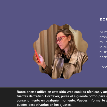
SO
Mi m
prop
muje
lo q
busi
haci
Cont
Barcelonette utiliza en este sitio web cookies técnicas y ana
fuentes de tráfico. Por favor, pulsa el siguiente botón para
About
Aviso Lega
consentimiento en cualquier momento. Puedes informarte 
puedes desactivarlas en los
ajustes
.
© Barcelonette, 2006-2024