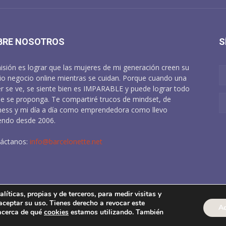
BRE NOSOTROS
S
isión es lograr que las mujeres de mi generación creen su
io negocio online mientras se cuidan. Porque cuando una
r se ve, se siente bien es IMPARABLE y puede lograr todo
ue se proponga. Te compartiré trucos de mindset, de
ness y mi día a día como emprendedora como llevo
endo desde 2006.
áctanos:
info@barcelonette.net
líticas, propias y de terceros, para medir visitas y
 aceptar su uso. Tienes derecho a revocar este
l
Pol. Cookies
Condiciones de Venta
Pol. Privacidad en redes sociales
Ac
acerca de qué
cookies
estamos utilizando. También