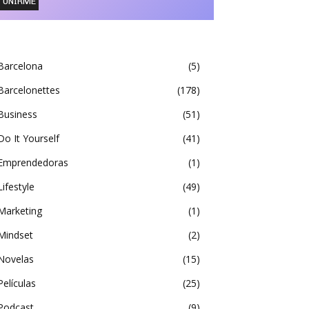
Barcelona
5
Barcelonettes
178
Business
51
Do It Yourself
41
Emprendedoras
1
Lifestyle
49
Marketing
1
Mindset
2
Novelas
15
Películas
25
Podcast
9