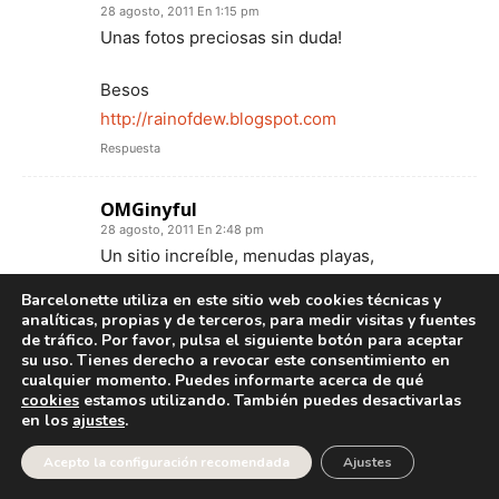
28 agosto, 2011 En 1:15 pm
Unas fotos preciosas sin duda!
Besos
http://rainofdew.blogspot.com
Respuesta
OMGinyful
28 agosto, 2011 En 2:48 pm
Un sitio increíble, menudas playas,
impresionantes. Me ha gustado mucho las
Barcelonette utiliza en este sitio web cookies técnicas y
fotos, y tu blog.
analíticas, propias y de terceros, para medir visitas y fuentes
de tráfico. Por favor, pulsa el siguiente botón para aceptar
Yo no he tenido la suerte de salir muy lejos
su uso. Tienes derecho a revocar este consentimiento en
este verano 🙁 snifff snifff
cualquier momento. Puedes informarte acerca de qué
cookies
estamos utilizando. También puedes desactivarlas
en los
ajustes
.
Te sigo y te invito a mi blog!!!
Acepto la configuración recomendada
Ajustes
Besitos