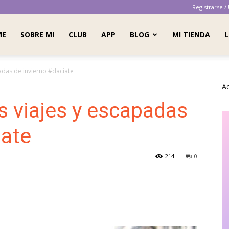
Registrarse /
ME
SOBRE MI
CLUB
APP
BLOG
MI TIENDA
L
adas de invierno #daciate
A
s viajes y escapadas
iate
214
0