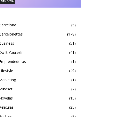
Barcelona
5
Barcelonettes
178
Business
51
Do It Yourself
41
Emprendedoras
1
Lifestyle
49
Marketing
1
Mindset
2
Novelas
15
Películas
25
Podcast
9