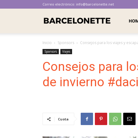
Correo electrónico:
info@barcelonette.net
Barcelonette
HO
Inicio
Sponsors
Consejos para los viajes y escap
Sponsors
Viajes
Consejos para lo
de invierno #dac
Cuota