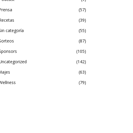
Prensa
57
Recetas
39
Sin categoría
55
Sorteos
87
Sponsors
105
Uncategorized
142
Viajes
63
Wellness
79